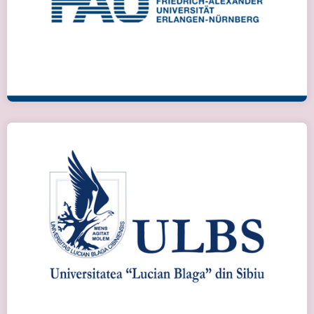
Детальніше
Сібіу, Румунія
Детальніше