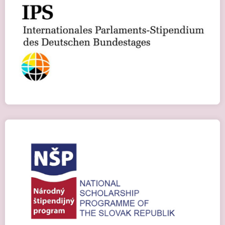
Міжнародна стипендія IPS
Детальніше
Стипендіальна програма NSP
Детальніше