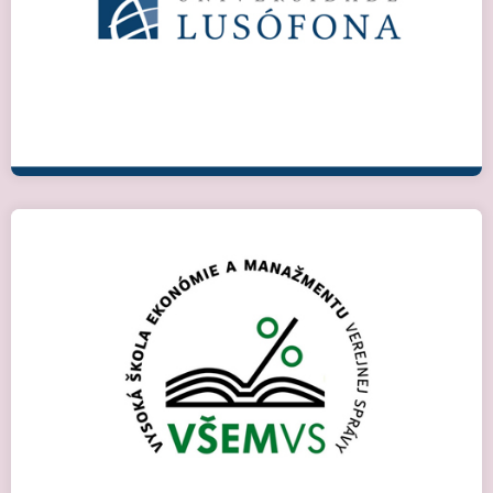
Детальніше
Братислава (Словаччина)
Детальніше