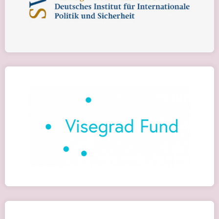
Детальніше
Visegrad Scholarship Program
Детальніше