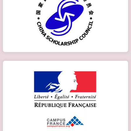
Програма Китайського Уряду
Детальніше
Ambassade de France en Ukraine
Детальніше