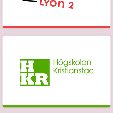
Детальніше
Крістіанстад (Швеція)