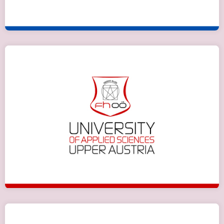
Верхня Австрія (кампус Штайєр)