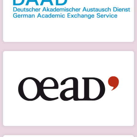
Детальніше
Стипендії ім. Ернста Маха
Детальніше