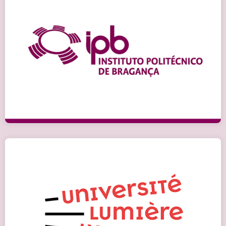
Браганса (Португалія)
Детальніше
Ліон (Франція)