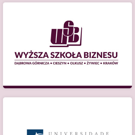
Домброва Гурніча (Польща)
Детальніше
Лісабон (Португалія)