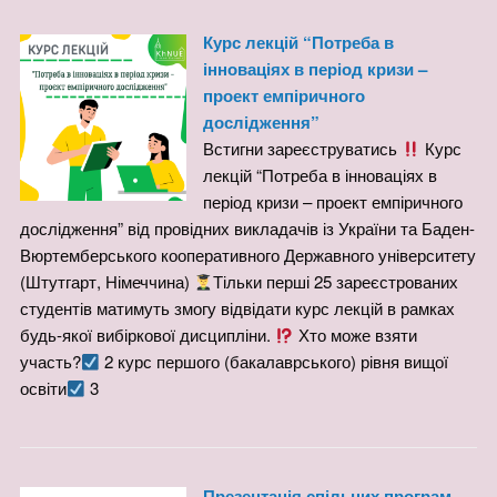
Курс лекцій “Потреба в
інноваціях в період кризи –
проект емпіричного
дослідження”
Встигни зареєструватись
Курс
лекцій “Потреба в інноваціях в
період кризи – проект емпіричного
дослідження” від провідних викладачів із України та Баден-
Вюртемберського кооперативного Державного університету
(Штутгарт, Німеччина)
Тільки перші 25 зареєстрованих
студентів матимуть змогу відвідати курс лекцій в рамках
будь-якої вибіркової дисципліни.
Хто може взяти
участь?
2 курс першого (бакалаврського) рівня вищої
освіти
3
Презентація спільних програм