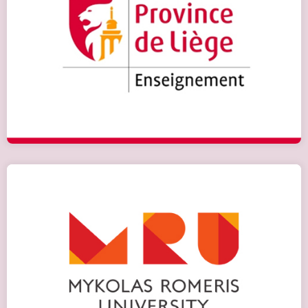
Бельгійсько-українська програма
«Міжнародний бізнес»
Детальніше
Університет Миколаса Ромеріса
Детальніше