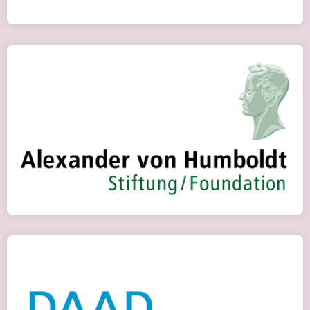
Програма ім. Георга Форстера
Детальніше
Стипендіальна програма від DAAD