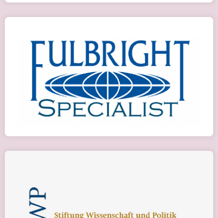
Fulbright Program
Детальніше
Стажування від SWP